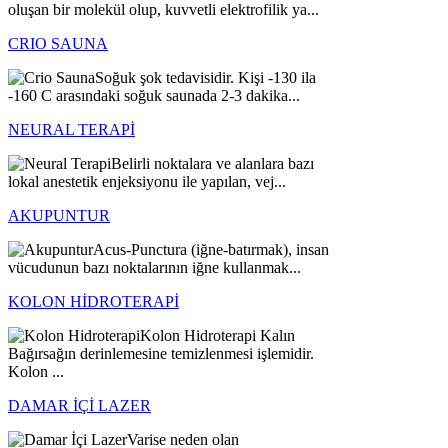
oluşan bir molekül olup, kuvvetli elektrofilik ya...
CRIO SAUNA
Soğuk şok tedavisidir. Kişi -130 ila
-160 C arasındaki soğuk saunada 2-3 dakika...
NEURAL TERAPİ
Belirli noktalara ve alanlara bazı
lokal anestetik enjeksiyonu ile yapılan, vej...
AKUPUNTUR
Acus-Punctura (iğne-batırmak), insan
vücudunun bazı noktalarının iğne kullanmak...
KOLON HİDROTERAPİ
Kolon Hidroterapi Kalın
Bağırsağın derinlemesine temizlenmesi işlemidir.
Kolon ...
DAMAR İÇİ LAZER
Varise neden olan