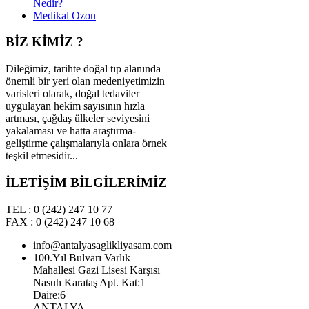
Nedir?
Medikal Ozon
BİZ KİMİZ ?
Dileğimiz, tarihte doğal tıp alanında
önemli bir yeri olan medeniyetimizin
varisleri olarak, doğal tedaviler
uygulayan hekim sayısının hızla
artması, çağdaş ülkeler seviyesini
yakalaması ve hatta araştırma-
geliştirme çalışmalarıyla onlara örnek
teşkil etmesidir...
İLETİŞİM BİLGİLERİMİZ
TEL : 0 (242) 247 10 77
FAX : 0 (242) 247 10 68
info@antalyasaglikliyasam.com
100.Yıl Bulvarı Varlık
Mahallesi Gazi Lisesi Karşısı
Nasuh Karataş Apt. Kat:1
Daire:6
ANTALYA